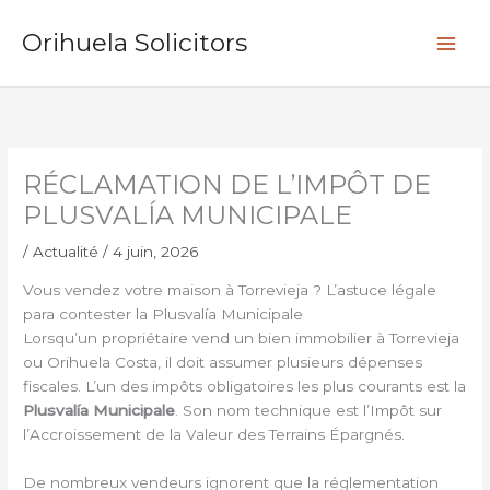
Aller
R
au
Orihuela Solicitors
e
contenu
c
h
e
r
RÉCLAMATION DE L’IMPÔT DE
c
PLUSVALÍA MUNICIPALE
h
e
/
Actualité
/
4 juin, 2026
r
Vous vendez votre maison à Torrevieja ? L’astuce légale
para contester la Plusvalía Municipale
Lorsqu’un propriétaire vend un bien immobilier à Torrevieja
ou Orihuela Costa, il doit assumer plusieurs dépenses
fiscales. L’un des impôts obligatoires les plus courants est la
Plusvalía Municipale
. Son nom technique est l’Impôt sur
l’Accroissement de la Valeur des Terrains Épargnés.
De nombreux vendeurs ignorent que la réglementation