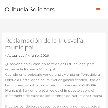
Ir
B
al
Orihuela Solicitors
u
contenido
s
c
a
r
Reclamación de la Plusvalía
municipal
/
Actualidad
/
4 junio, 2026
¿Has vendido tu casa en Torrevieja? El truco legal para
reclamar la Plusvalía Municipal
Cuando un propietario vende una vivienda en Torrevieja u
Orihuela Costa, debe asumir varios gastos fiscales. Uno de
los impuestos obligatorios más comunes es la
Plusvalía
Municipal
. Su nombre técnico es el Impuesto sobre el
Incremento de Valor de los Terrenos de Naturaleza Urbana.
Muchos vendedores desconocen que la normativa actual