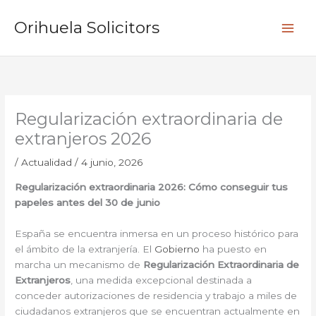
Ir
B
al
Orihuela Solicitors
u
contenido
s
c
a
r
Regularización extraordinaria de
extranjeros 2026
/
Actualidad
/
4 junio, 2026
Regularización extraordinaria 2026: Cómo conseguir tus
papeles antes del 30 de junio
España se encuentra inmersa en un proceso histórico para
el ámbito de la extranjería. El
Gobierno
ha puesto en
marcha un mecanismo de
Regularización Extraordinaria de
Extranjeros
, una medida excepcional destinada a
conceder autorizaciones de residencia y trabajo a miles de
ciudadanos extranjeros que se encuentran actualmente en