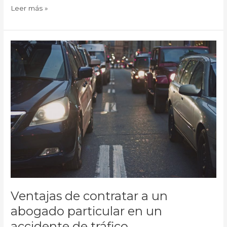
Leer más »
Ventajas
de
contratar
a
un
abogado
particular
en
un
accidente
de
tráfico
Ventajas de contratar a un
abogado particular en un
accidente de tráfico