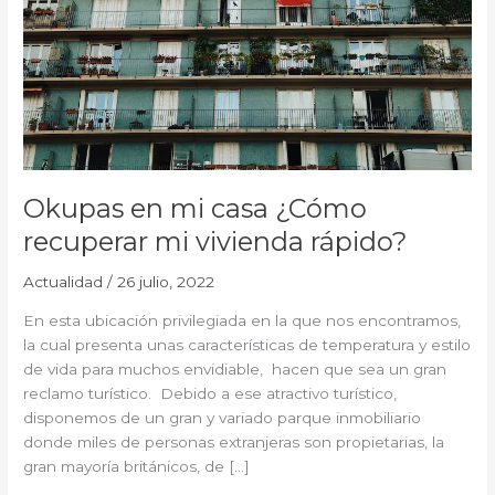
recuperar
mi
vivienda
rápido?
Okupas en mi casa ¿Cómo
recuperar mi vivienda rápido?
Actualidad
/
26 julio, 2022
En esta ubicación privilegiada en la que nos encontramos,
la cual presenta unas características de temperatura y estilo
de vida para muchos envidiable, hacen que sea un gran
reclamo turístico. Debido a ese atractivo turístico,
disponemos de un gran y variado parque inmobiliario
donde miles de personas extranjeras son propietarias, la
gran mayoría británicos, de […]