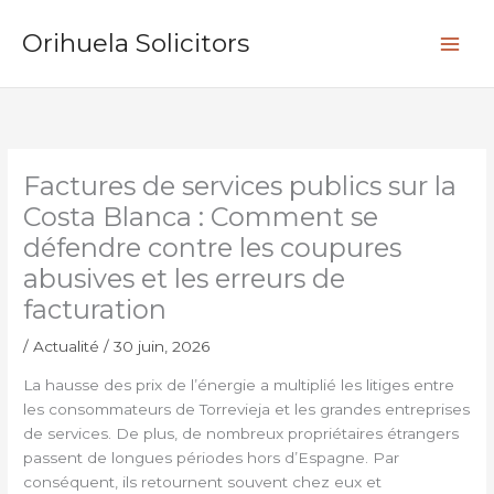
Aller
R
au
Orihuela Solicitors
e
contenu
c
h
e
r
Factures de services publics sur la
c
Costa Blanca : Comment se
h
défendre contre les coupures
e
abusives et les erreurs de
r
facturation
/
Actualité
/
30 juin, 2026
La hausse des prix de l’énergie a multiplié les litiges entre
les consommateurs de Torrevieja et les grandes entreprises
de services. De plus, de nombreux propriétaires étrangers
passent de longues périodes hors d’Espagne. Par
conséquent, ils retournent souvent chez eux et