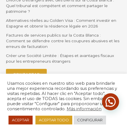
Divorce d’étrangers avec des biens sur la Costa Blanca :
Quel tribunal est compétent et comment partager le
patrimoine ?
Alternatives réelles au Golden Visa : Comment investir en
Espagne et obtenir la résidence légale en 2026
Factures de services publics sur la Costa Blanca :
Comment se défendre contre les coupures abusives et les
erreurs de facturation
Créer une Société Limitée : Étapes et avantages fiscaux
pour les entrepreneurs étrangers
CONTACTAR
Usamos cookies en nuestro sitio web para brindarle
una mejor experiencia recordando sus preferencias y
visitas repetidas. Al hacer clic en "Aceptar todo",
acepta el uso de TODAS las cookies. Sin embargo,
puede visitar "Configurar" para proporcionar un
consentimiento controlado.
Más información
© 2026 Orihuela Solicitors |
Política de Privacidad
| Desarrollado
ACEPTAR
ACEPTAR TODO
CONFIGURAR
por
LexdirWeb