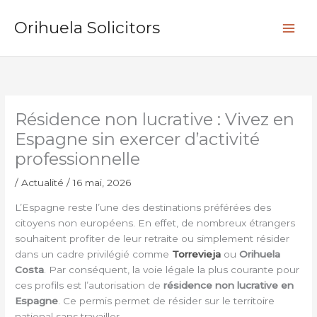
Aller
R
au
Orihuela Solicitors
e
contenu
c
h
e
r
Résidence non lucrative : Vivez en
c
Espagne sin exercer d’activité
h
professionnelle
e
r
/
Actualité
/
16 mai, 2026
L’Espagne reste l’une des destinations préférées des
citoyens non européens. En effet, de nombreux étrangers
souhaitent profiter de leur retraite ou simplement résider
dans un cadre privilégié comme
Torrevieja
ou
Orihuela
Costa
. Par conséquent, la voie légale la plus courante pour
ces profils est l’autorisation de
résidence non lucrative en
Espagne
. Ce permis permet de résider sur le territoire
national sans travailler.