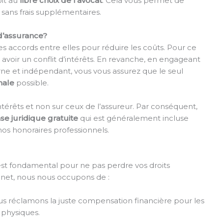
oit au
libre choix de l’avocat
. Cela vous permet de
sans frais supplémentaires.
d’assurance?
 accords entre elles pour réduire les coûts. Pour ce
t avoir un conflit d’intérêts. En revanche, en engageant
ne et indépendant, vous vous assurez que le seul
male
possible.
ntérêts et non sur ceux de l’assureur. Par conséquent,
se juridique gratuite
qui est généralement incluse
nos honoraires professionnels.
 est fondamental pour ne pas perdre vos droits
net, nous nous occupons de :
us réclamons la juste compensation financière pour les
 physiques.