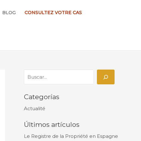
R
BLOG
CONSULTEZ VOTRE CAS
e
c
h
e
r
c
h
e
r
Categorías
Actualité
Últimos artículos
Le Registre de la Propriété en Espagne