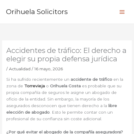
Ir
B
al
Orihuela Solicitors
u
contenido
s
c
a
r
Accidentes de tráfico: El derecho a
elegir su propia defensa jurídica
/
Actualidad
/
16 mayo, 2026
Si ha sufrido recientemente un
accidente de tráfico
en la
zona de
Torrevieja
o
Orihuela Costa
es probable que su
propia compañía de seguros le asigne un abogado de
oficio de la entidad. Sin embargo, la mayoría de los
asegurados desconocen que tienen derecho a la
libre
elección de abogado
. Esto le permite contar con un
profesional de su confianza sin coste adicional.
¿Por qué evitar el abogado de la compañía aseguradora?