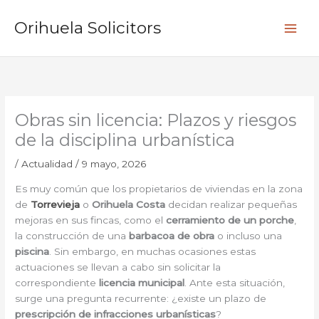
Ir
B
al
Orihuela Solicitors
u
contenido
s
c
a
r
Obras sin licencia: Plazos y riesgos
de la disciplina urbanística
/
Actualidad
/
9 mayo, 2026
Es muy común que los propietarios de viviendas en la zona
de
Torrevieja
o
Orihuela Costa
decidan realizar pequeñas
mejoras en sus fincas, como el
cerramiento de un porche
,
la construcción de una
barbacoa de obra
o incluso una
piscina
. Sin embargo, en muchas ocasiones estas
actuaciones se llevan a cabo sin solicitar la
correspondiente
licencia municipal
. Ante esta situación,
surge una pregunta recurrente: ¿existe un plazo de
prescripción de infracciones urbanísticas
?