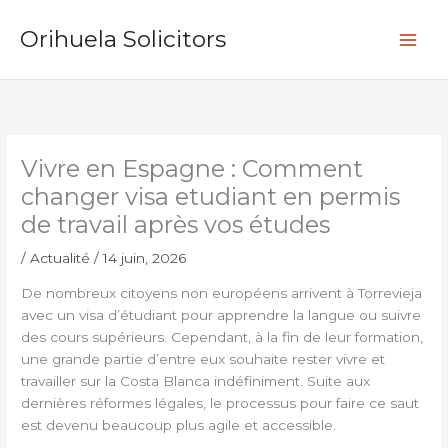
Aller
R
au
Orihuela Solicitors
e
contenu
c
h
e
r
Vivre en Espagne : Comment
c
changer visa etudiant en permis
h
de travail après vos études
e
r
/
Actualité
/
14 juin, 2026
De nombreux citoyens non européens arrivent à Torrevieja
avec un visa d’étudiant pour apprendre la langue ou suivre
des cours supérieurs. Cependant, à la fin de leur formation,
une grande partie d’entre eux souhaite rester vivre et
travailler sur la Costa Blanca indéfiniment. Suite aux
dernières réformes légales, le processus pour faire ce saut
est devenu beaucoup plus agile et accessible.