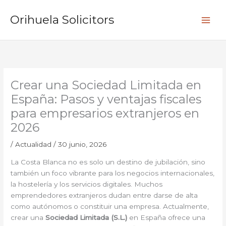
Ir
B
al
Orihuela Solicitors
u
contenido
s
c
a
r
Crear una Sociedad Limitada en
España: Pasos y ventajas fiscales
para empresarios extranjeros en
2026
/
Actualidad
/
30 junio, 2026
La Costa Blanca no es solo un destino de jubilación, sino
también un foco vibrante para los negocios internacionales,
la hostelería y los servicios digitales. Muchos
emprendedores extranjeros dudan entre darse de alta
como autónomos o constituir una empresa. Actualmente,
crear una
Sociedad Limitada (S.L.)
en España ofrece una