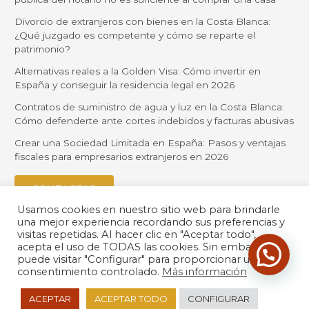
Divorcio de extranjeros con bienes en la Costa Blanca:
¿Qué juzgado es competente y cómo se reparte el
patrimonio?
Alternativas reales a la Golden Visa: Cómo invertir en
España y conseguir la residencia legal en 2026
Contratos de suministro de agua y luz en la Costa Blanca:
Cómo defenderte ante cortes indebidos y facturas abusivas
Crear una Sociedad Limitada en España: Pasos y ventajas
fiscales para empresarios extranjeros en 2026
CONTACTAR
Usamos cookies en nuestro sitio web para brindarle
una mejor experiencia recordando sus preferencias y
visitas repetidas. Al hacer clic en "Aceptar todo",
acepta el uso de TODAS las cookies. Sin embargo,
puede visitar "Configurar" para proporcionar un
consentimiento controlado.
Más información
© 2026 Orihuela Solicitors |
Política de Privacidad
| Desarrollado
ACEPTAR
ACEPTAR TODO
CONFIGURAR
por
LexdirWeb