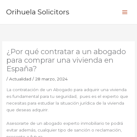
Ir
B
al
Orihuela Solicitors
u
contenido
s
c
a
r
¿Por qué contratar a un abogado
para comprar una vivienda en
España?
/
Actualidad
/
28 marzo, 2024
La contratación de un Abogado para adquirir una vivienda
es fundamental para tu seguridad, pues es el experto que
necesitas para estudiar la situación jurídica de la vivienda
que deseas adquirir.
Asesorarte de un abogado experto inmobiliario te podrá
evitar además, cualquier tipo de sanción o reclamación,
presente o futura.